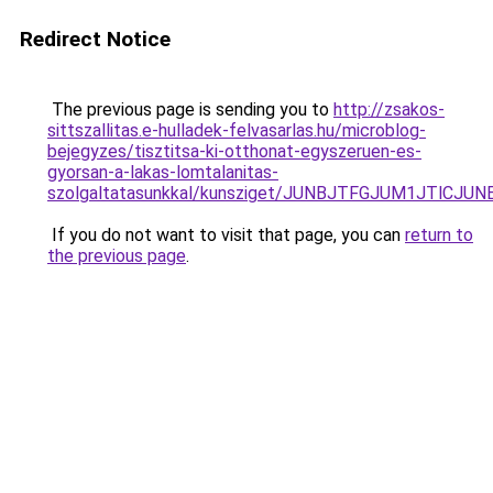
Redirect Notice
The previous page is sending you to
http://zsakos-
sittszallitas.e-hulladek-felvasarlas.hu/microblog-
bejegyzes/tisztitsa-ki-otthonat-egyszeruen-es-
gyorsan-a-lakas-lomtalanitas-
szolgaltatasunkkal/kunsziget/JUNBJTFGJUM1JTl
If you do not want to visit that page, you can
return to
the previous page
.