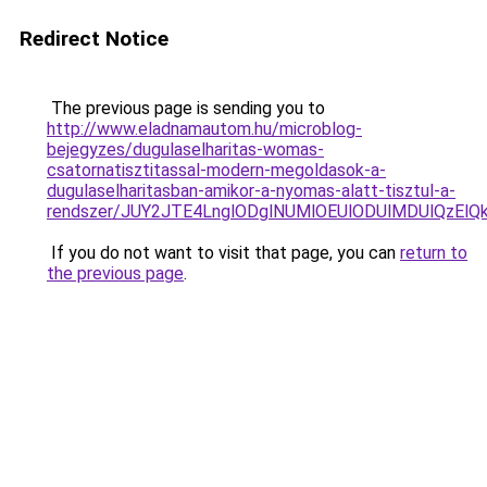
Redirect Notice
The previous page is sending you to
http://www.eladnamautom.hu/microblog-
bejegyzes/dugulaselharitas-womas-
csatornatisztitassal-modern-megoldasok-a-
dugulaselharitasban-amikor-a-nyomas-alatt-tisztul-a-
rendszer/JUY2JTE4LnglODglNUMlOEUlODUlMDUlQzEl
If you do not want to visit that page, you can
return to
the previous page
.