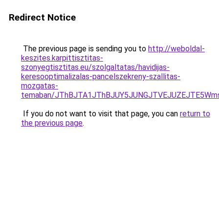
Redirect Notice
The previous page is sending you to
http://weboldal-
keszites.karpittisztitas-
szonyegtisztitas.eu/szolgaltatas/havidijas-
keresooptimalizalas-pancelszekreny-szallitas-
mozgatas-
temaban/JThBJTA1JThBJUY5JUNGJTVEJUZEJTE5Wmsl
If you do not want to visit that page, you can
return to
the previous page
.