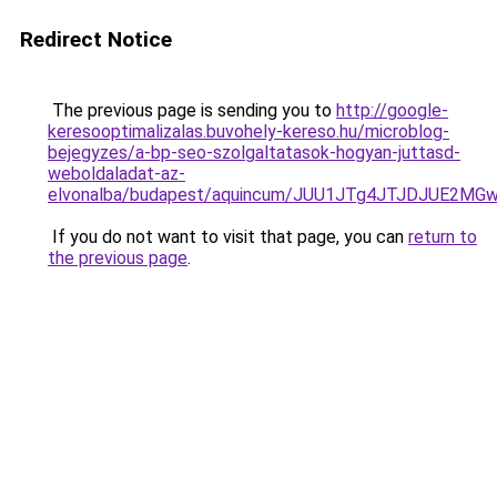
Redirect Notice
The previous page is sending you to
http://google-
keresooptimalizalas.buvohely-kereso.hu/microblog-
bejegyzes/a-bp-seo-szolgaltatasok-hogyan-juttasd-
weboldaladat-az-
elvonalba/budapest/aquincum/JUU1JTg4JTJDJUE2M
If you do not want to visit that page, you can
return to
the previous page
.